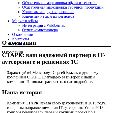
Обязательная маркировка обуви и текстиля
Обязательная маркировка табачной продукции
Коллегам из других регионов
Клиентам из других регионов
Маркетплейсы
Интеграция с Wildberries
Отчет комиссионера
О компании
Контакты
О компании
Купить
О компании
СТАРК: ваш надежный партнер в IT-
аутсорсинге и решениях 1С
Здравствуйте! Меня зовут Сергей Бажан, я руковожу
компанией СТАРК. Благодарю за интерес к нашей
компании! Позвольте рассказать о нас подробнее.
Наша история
Компания СТАРК начала свою деятельность в 2015 году,
и первым направлением стал IT-аутсорсинг. Уже в 2018
году мы реализовали первый крупный проект по 1С,